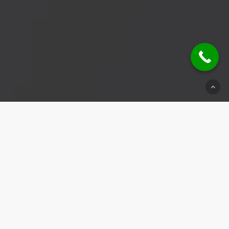
© 2026 Schlüsseldienst Steinheim.
Impressum
|
Datenschutz
|
Kontakt
Weitere Einsatzbereiche:
Schlüsseldienst Stuttgart
|
Schlüsseldienst Unterriexingen
|
Schlüsseldienst Bad Wimpfen
|
Schlüsseldienst Steinheim
|
Schlüsseldienst Rommelshausen
|
Schlüsseldienst Seelberg
|
Schlüsseldienst Ludwigsburg
|
Schlüsseldienst Eltingen
|
Schlüsseldienst Gaildorf
|
Schlüsseldienst Sinsheim
|
Schlüsseldienst Stammheim
|