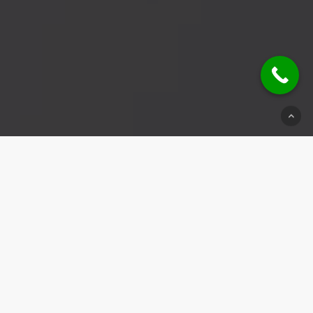
© 2026 Schlüsseldienst Steinheim.
Impressum
|
Datenschutz
|
Kontakt
Weitere Einsatzbereiche:
Schlüsseldienst Wendlingen
|
Schlüsseldienst Althütte
|
Schlüsseldienst Lorch
|
Schlüsseldienst
Stammheim
|
Schlüsseldienst Sachsenheim
|
Schlüsseldienst
Unterriexingen
|
Schlüsseldienst Kaisersbach
|
Schlüsseldienst
Ditzingen
|
Schlüsseldienst Nürtingen
|
Schlüsseldienst
Leutenbach
|
Schlüsseldienst Schwaikheim
|
Schlüsseldienst